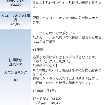
剥離ケア1本
正常なお爪が伸びやすい爪周りの環境を整えま
￥3,300
す。
タコ、ウオノメ1箇
肥厚したタコ、ウオノメの奥の芯の除去ケアし
所
ます。
￥1,650
トラブルがない方の爪ケア→
爪のカット、お爪周りのお掃除、望まれた場合
マニキュア塗布
¥5,500
処置が必要な場合はトラブル爪となります。
訪問依頼
【巻き爪、深爪、肥厚爪、
足爪ケア
爪甲鉤彎症など】
※爪白癬が疑われる場合は医師の処置が必要に
カウンセリング
なります。
確認したトラブルの程度により料金を設定し、
￥0
ご理解いただいた後日の施術となります。
¥9,900（月1回）
12ヶ月契約 ¥8,800
6ヶ月契約 ¥9,350