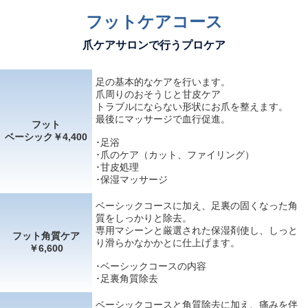
フットケアコース
爪ケアサロンで行うプロケア
足の基本的なケアを行います。
爪周りのおそうじと甘皮ケア
トラブルにならない形状にお爪を整えます。
最後にマッサージで血行促進。
フット
ベーシック￥4,400
･足浴
･爪のケア（カット、ファイリング）
･甘皮処理
･保湿マッサージ
ベーシックコースに加え、足裏の固くなった角
質をしっかりと除去。
専用マシーンと厳選された保湿剤使し、しっと
フット角質ケア
り滑らかなかかとに仕上げます。
￥6,600
･ベーシックコースの内容
･足裏角質除去
ベーシックコースと角質除去に加え、痛みを伴